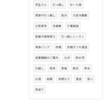
学生さん
引っ越し
お一人様
家族の引っ越し
処分
大型冷蔵庫
大型家具
洗濯機
介護施設
部屋の模様替え
引っ越しシーズン
単身パック
赤帽
赤帽タツキ運送
営業期間のご案内
九州
熊本市
引越し
家具
家電
即日
熊本
仏壇
絵画
見積もり
運送
安い
荷造り