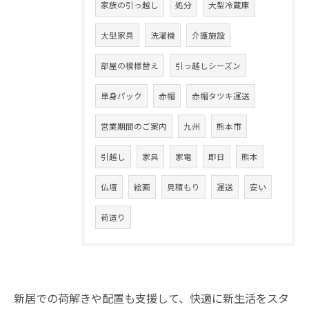
家族の引っ越し
処分
大型冷蔵庫
大型家具
洗濯機
介護施設
部屋の模様替え
引っ越しシーズン
単身パック
赤帽
赤帽タツキ運送
営業期間のご案内
九州
熊本市
引越し
家具
家電
即日
熊本
仏壇
絵画
見積もり
運送
安い
荷造り
新居での荷解きや配置も支援して、快適に新生活をスタ