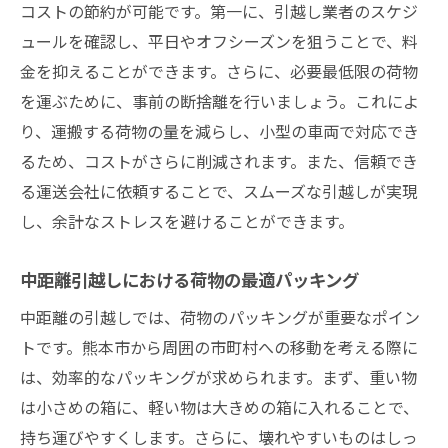
コストの節約が可能です。第一に、引越し業者のスケジ
距離に応じた見積もりの比較と選び方
ュールを確認し、平日やオフシーズンを狙うことで、料
熊本市での地域特性を活かした効率的な引
金を抑えることができます。さらに、必要最低限の荷物
越し計画
を運ぶために、事前の断捨離を行いましょう。これによ
引越し先との距離を考えた荷造りのポイン
り、運搬する荷物の量を減らし、小型の車両で対応でき
ト
るため、コストがさらに削減されます。また、信頼でき
時短を実現するための移動距離の工夫
る運送会社に依頼することで、スムーズな引越しが実現
し、余計なストレスを避けることができます。
距離に基づく引越しコストの削減方法
引越し後の快適生活を支える距離別アドバ
中距離引越しにおける荷物の最適パッキング
イス
中距離の引越しでは、荷物のパッキングが重要なポイン
赤帽タツキ運送が教える熊本市での距離を活か
トです。熊本市から周囲の市町村への移動を考える際に
した引越し術
は、効率的なパッキングが求められます。まず、重い物
短距離引越しのメリットを最大限に活かす
は小さめの箱に、軽い物は大きめの箱に入れることで、
方法
持ち運びやすくします。さらに、壊れやすいものはしっ