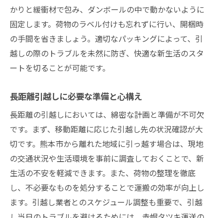
中距離引越しでの効率的な荷物の運搬テク
かりと緩衝材で包み、ダンボールの中で動かないように
ニック
固定します。荷物のラベル付けも忘れずに行い、開梱時
長距離引越しをスムーズに進めるための準
の手間を省きましょう。適切なパッキングによって、引
備
越しの際のトラブルを未然に防ぎ、快適な新生活のスタ
距離に応じた引越しプラン選びのポイント
ートを切ることが可能です。
赤帽タツキ運送流！距離を活かした引越し
ノウハウ
長距離引越しに必要な準備と心構え
熊本市での距離を考慮した引越し成功事例
長距離の引越しにおいては、綿密な計画と準備が不可欠
熊本市での引越しを成功させるための距離に応
です。まず、移動距離に応じた引越し先の状況確認が大
じた戦略
切です。熊本市から離れた地域に引っ越す場合は、現地
短距離引越しでの効率化戦略とその実践
の交通状況や生活環境を事前に調査しておくことで、新
生活の不安を軽減できます。また、荷物の整理を徹底
中距離引越しに必要な計画と戦略の立て方
し、不必要なものを処分することで運搬の効率が向上し
長距離引越しの成功を左右する要因と対策
ます。引越し業者とのスケジュール調整も重要で、引越
距離別に考える引越しの段取り計画
し当日のトラブルを避けるためには、赤帽タツキ運送の