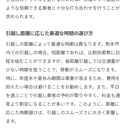
引越し距離に応じたリスク管理の重要性
ような信頼できる業者と十分な打ち合わせを行うことが
熊本市で距離を考慮した引越しの戦略的見
求められます。
直し
地域密着型サービスで安心感を得る熊本市での
引越し距離に応じた最適な時期の選び方
引越しのポイント
引越しの距離によって最適な時期は異なります。熊本市
地元の引越し業者を活用するメリット
内での引越しの場合、短距離であれば、比較的柔軟に日
地域密着型サービスでの信頼性の高め方
程を組むことができますが、長距離引越しでは交通量が
コミュニケーションが鍵！地元業者との連
少ない時期を狙うことで、移動がスムーズになります。
携術
特に、年度末や夏休み期間は需要が高まるため、費用を
抑えたい場合は避けることをお勧めします。また、平日
地域特性を活かした引越しの工夫とポイン
を選ぶことで引越し業者の予約が取りやすく、料金も通
ト
常より割安になることが多いです。このように、距離に
地元のネットワークを利用した引越しの効
応じた時期選びは、引越しのスムーズさに大きく影響し
率化
ます。
熊本市内での引越しを安心して任せられる