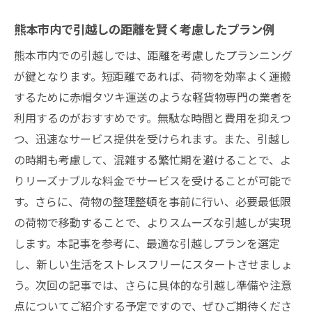
ント
熊本市内で引越しの距離を賢く考慮したプラン例
引越し先の距離を踏まえた必要な手続き
熊本市内での引越しでは、距離を考慮したプランニング
熊本市での引越しプランを選ぶ際の注意点
が鍵となります。短距離であれば、荷物を効率よく運搬
距離別に異なる引越しサービスの選び方
するために赤帽タツキ運送のような軽貨物専門の業者を
引越し距離を考慮した賢い荷物の整理法
利用するのがおすすめです。無駄な時間と費用を抑えつ
新生活を快適に始めるための熊本市での距離を
つ、迅速なサービス提供を受けられます。また、引越し
考慮した引越し計画
の時期も考慮して、混雑する繁忙期を避けることで、よ
りリーズナブルな料金でサービスを受けることが可能で
距離に応じた効率的な移動ルートの選定
す。さらに、荷物の整理整頓を事前に行い、必要最低限
引越し後の生活を見据えた荷物の配置法
の荷物で移動することで、よりスムーズな引越しが実現
新居までの距離を考慮した優先順位の決め
します。本記事を参考に、最適な引越しプランを選定
方
し、新しい生活をストレスフリーにスタートさせましょ
熊本市での引越し時に役立つ距離別アドバ
う。次回の記事では、さらに具体的な引越し準備や注意
イス
点についてご紹介する予定ですので、ぜひご期待くださ