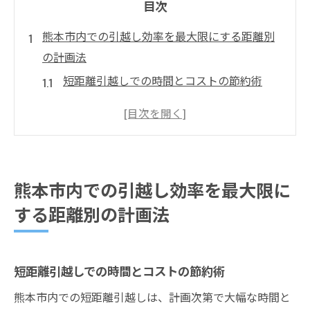
目次
熊本市内での引越し効率を最大限にする距離別
の計画法
短距離引越しでの時間とコストの節約術
中距離引越しにおける荷物の最適パッキン
グ
長距離引越しに必要な準備と心構え
引越し距離に応じた最適な時期の選び方
熊本市内での引越し効率を最大限に
距離別に異なる引越し業者の選び方と交渉
する距離別の計画法
術
熊本市内で引越しの距離を賢く考慮したプ
ラン例
短距離引越しでの時間とコストの節約術
引越しの距離を考慮した熊本市での賢いプラン
熊本市内での短距離引越しは、計画次第で大幅な時間と
ニングの秘訣