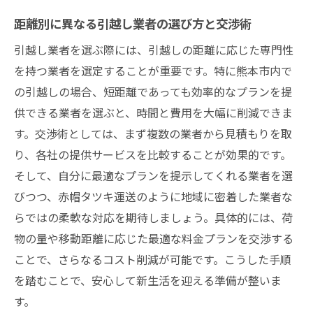
業者選び
距離別に異なる引越し業者の選び方と交渉術
引越しの距離がもたらす影響を考慮した熊本市
引越し業者を選ぶ際には、引越しの距離に応じた専門性
での効果的な計画
を持つ業者を選定することが重要です。特に熊本市内で
距離が引越しに与える時間的影響の分析
の引越しの場合、短距離であっても効率的なプランを提
熊本市での距離考慮によるコスト管理
供できる業者を選ぶと、時間と費用を大幅に削減できま
引越し距離に応じた適切な荷造りとパッキ
す。交渉術としては、まず複数の業者から見積もりを取
ング
り、各社の提供サービスを比較することが効果的です。
距離を考慮した引越し保険の選び方
そして、自分に最適なプランを提示してくれる業者を選
熊本市内での交通状況を考慮に入れた計画
びつつ、赤帽タツキ運送のように地域に密着した業者な
らではの柔軟な対応を期待しましょう。具体的には、荷
引越し距離が生活に与える影響と対策
物の量や移動距離に応じた最適な料金プランを交渉する
熊本市での引越しをスムーズに進める距離別プ
ことで、さらなるコスト削減が可能です。こうした手順
ランの選び方
を踏むことで、安心して新生活を迎える準備が整いま
距離に応じた最適な引越し日程の設定
す。
時期や距離を考慮したプランニングのポイ