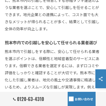
に、熊本市内の引越しを得意とする赤帽タツキ運送のよ
うな業者を選ぶことで、安心して引越しを任せることが
できます。地元企業との連携によって、コスト面でも大
きなメリットが得られることが多く、結果として引越し
全体の効率が向上します。
熊本市内での引越しを安心して任せられる業者選び
熊本市内で引越しをする際に、安心して任せられる業者
を選ぶポイントは、信頼性と地域密着型のサービスにあ
ります。信頼できる業者を選定するには、まず口コミや
評価をしっかりと確認することが大切です。熊本市に特
化した引越し業者は、地元の風土や交通事情に精通して
いるため、よりスムーズな引越しが実現します。例え
ば、赤帽タツキ運送は、地域に根ざしたサービスを提供
0120-63-4310
お問い合わせ
しており、丁寧な対応で多くのお客様から信頼を得てい