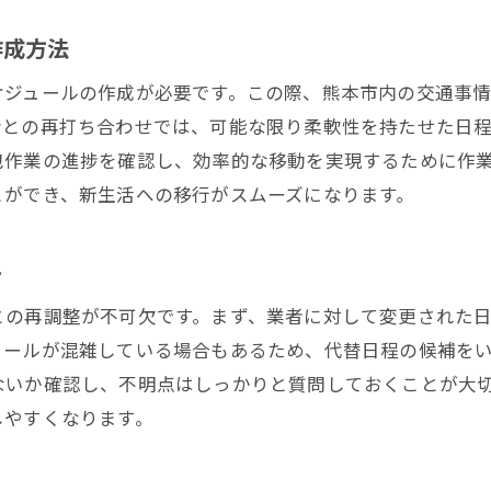
引越し延期を機に訪れるおすすめのスポット
地域の人々との交流で生活を豊かにする方法
作成方法
引越し延期で見つける新しい趣味の発見
ケジュールの作成が必要です。この際、熊本市内の交通事
熊本市ならではの体験を楽しむ
者との再打ち合わせでは、可能な限り柔軟性を持たせた日
引越し延期を前向きに捉える思考法
包作業の進捗を確認し、効率的な移動を実現するために作
とができ、新生活への移行がスムーズになります。
ト
との再調整が不可欠です。まず、業者に対して変更された
ュールが混雑している場合もあるため、代替日程の候補を
ないか確認し、不明点はしっかりと質問しておくことが大
しやすくなります。