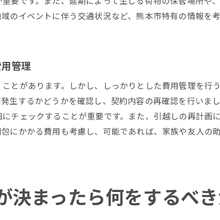
が重要です。また、延期によって生じる荷物の保管場所や
地域のイベントに伴う交通状況など、熊本市特有の情報を
熊本市の地域コミュニティとの関係構築
引越し延期における地元情報の収集ポイント
熊本市での引越し体験談から学ぶこと
費用管理
引越し延期の熊本市での再計画成功の秘訣
引越し延期後の計画見直しのステップ
くことがあります。しかし、しっかりとした費用管理を行
が発生するかどうかを確認し、契約内容の再確認を行いま
熊本市での新しい住まい探しのポイント
細にチェックすることが重要です。また、引越しの再計画
時間を有効に使う引越し準備術
梱包にかかる費用も考慮し、可能であれば、家族や友人の
地域の専門家からのアドバイス活用法
引越し延期後の効率的な荷物整理法
引越し延期の経験者から学ぶ成功の秘訣
熊本市での引越し延期を楽しむための3つのヒント
が決まったら何をするべき
熊本市の季節ごとの楽しみ方