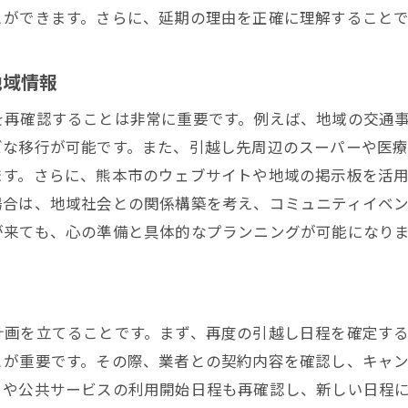
とができます。さらに、延期の理由を正確に理解することで
引越し延期によるライフライン契約の再設定
ストレス軽減引越し延期中の効果的な過ごし方
地域情報
引越し延期期間を充実させるための趣味の発見
熊本市でのリラックススポットの活用法
を再確認することは非常に重要です。例えば、地域の交通
引越し延期中の健康管理と心のケア
ズな移行が可能です。また、引越し先周辺のスーパーや医
ます。さらに、熊本市のウェブサイトや地域の掲示板を活
地域イベントへの参加で熊本市を知る
場合は、地域社会との関係構築を考え、コミュニティイベ
引越し延期をポジティブに捉える心の持ち方
が来ても、心の準備と具体的なプランニングが可能になり
引越し延期を機に始める新しい習慣
引越し延期中に熊本市でできる有意義な時間の使い方
熊本市内の観光スポットを訪れる
計画を立てることです。まず、再度の引越し日程を確定す
地域のボランティア活動に参加
とが重要です。その際、業者との契約内容を確認し、キャ
引越し前に地域の文化を学ぶ方法
きや公共サービスの利用開始日程も再確認し、新しい日程
新生活の準備として地域の交通機関を調査