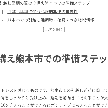
引越し延期の際の心構え熊本市での準備ステップ
引越し延期に伴う心理的準備の重要性
熊本市での引越し延期時に確認すべき地域情報
再計画を立てる際の優先事項の整理
引越し業者とのコミュニケーションの取り方
引越し延期による変更点への柔軟な対応を考える
熊本市での引越し延期に備えるための費用管理
構え熊本市での準備ステッ
熊本市で引越し延期が決まったら何をするべきか
引越し延期後の新しいスケジュールの作成方法
熊本市の引越し業者との再調整ポイント
住居契約の見直しと交渉の進め方
ストレスを感じるものです。熊本市での引越し延期に際し
家財道具の一時保管方法とその確保
感情をしっかりと受け止め、延期を前向きに捉えることが
熊本市での引越し延期に伴う住所変更手続き
生活を迎えることができるとポジティブに考えることがで