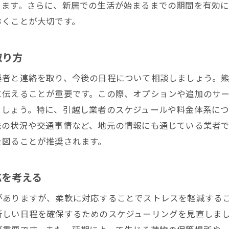
ります。さらに、新居での生活が始まるまでの期間を有効
引越し延期中の熊本市での学びの機会
おくことが大切です。
地元の食文化を楽しむためのレストラン巡り
引越し延期が決まった時に知っておくべき熊本市の便利情
取り方
熊本市の公共施設とその利用方法
業者と連絡を取り、今後の日程について相談しましょう。
地域の緊急連絡先リストを作成する
に伝えることが重要です。この際、オプションや追加のサ
熊本市の交通機関情報とその活用法
ましょう。特に、引越し業者のスケジュールや料金体系に
地域の医療機関へのアクセス方法
先の状況や交通事情など、地元の情報にも通じている業者
熊本市の買い物スポットと便利な施設
を図ることが推奨されます。
引越し延期中の近所付き合いのコツ
熊本市で引越し延期を乗り越えるために知っておきたい豆
応を考える
熊本市の天候に合わせた引越し計画の作り方
がありますが、柔軟に対応することでストレスを軽減する
地域の引越し文化を理解する
新しい日程を確保するためのスケジューリングを見直しま
引越し延期中の地元の伝統行事参加のメリット