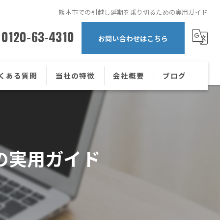
熊本市での引越し延期を乗り切るための実用ガイド
0120-63-4310
お問い合わせはこちら
くある質問
当社の特徴
会社概要
ブログ
一人暮らし
コラム
1K
の実用ガイド
2DK
学生
単身赴任