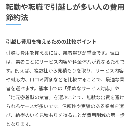
頻繁な引越しで疲れないための体調管理法
転勤や転職で引越しが多い人の費用
熊本市で引越し回数が多い人向けの失敗しない
節約法
選び方
引越し業者の選び方で失敗しないための基
引越し費用を抑えるための比較ポイント
準
熊本市で引越し頻度が高い人の比較ポイン
引越し費用を抑えるには、業者選びが重要です。理由
ト
は、業者ごとにサービス内容や料金体系が異なるためで
す。例えば、複数社から見積もりを取り、サービス内容
口コミや評価を活用した業者選定方法
や対応力、口コミ評価などを比較することで、最適な業
引越し費用を抑えるための見積もり交渉術
者を選べます。熊本市では「柔軟なサービス対応」や
サービス内容で選ぶ引越し業者のコツ
「地元密着型の業者」を選ぶことで、無駄な出費を避け
引越し後のサポート体制を見極めるポイン
られるケースが多いです。信頼性や実績のある業者を選
ト
び、納得のいく見積もりを得ることが費用削減の第一歩
となります。