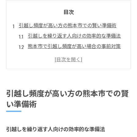
目次
引越し頻度が高い方の熊本市での賢い準備術
引越しを繰り返す人向けの効率的な準備法
熊本市で引越し頻度が高い場合の事前対策
ポイント
引越しスケジュール管理で失敗を防ぐコツ
引越し時に役立つ業者選びの着眼点とは
引越し準備で見落としがちな注意点を解説
引越し頻度が高い方の熊本市での賢
次に生かせる引越しチェックリスト活用法
い準備術
転勤や転職で引越しが多い人の費用節約法
引越し費用を抑えるための比較ポイント
転勤・転職時の引越しで活用すべき節約術
引越しを繰り返す人向けの効率的な準備法