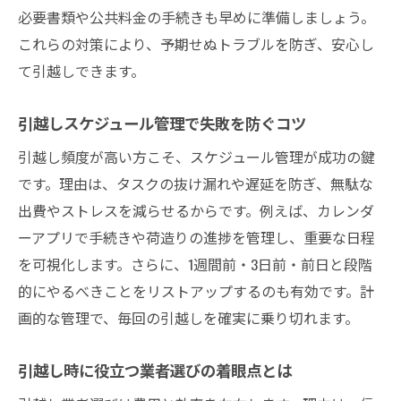
効率よく引越しするための費用見直し術
必要書類や公共料金の手続きも早めに準備しましょう。
これらの対策により、予期せぬトラブルを防ぎ、安心し
複数回の引越し経験者が知る効率的な準備方法
て引越しできます。
引越し経験者が実践する時短準備のコツ
引越し頻度が高い人の荷造り効率化テクニ
引越しスケジュール管理で失敗を防ぐコツ
ック
引越し頻度が高い方こそ、スケジュール管理が成功の鍵
熊本市で役立つ引越しチェックリストの作
です。理由は、タスクの抜け漏れや遅延を防ぎ、無駄な
り方
出費やストレスを減らせるからです。例えば、カレンダ
引越しの日程調整をスムーズに進める方法
ーアプリで手続きや荷造りの進捗を管理し、重要な日程
複数回経験した人が選ぶ業者選定のポイン
を可視化します。さらに、1週間前・3日前・前日と段階
ト
的にやるべきことをリストアップするのも有効です。計
引越し後の手続き整理でトラブルを防ぐ方
画的な管理で、毎回の引越しを確実に乗り切れます。
法
引越しが多い家族におすすめの熊本市活用術
引越し時に役立つ業者選びの着眼点とは
引越し頻度が高い家族のための熊本市サポ