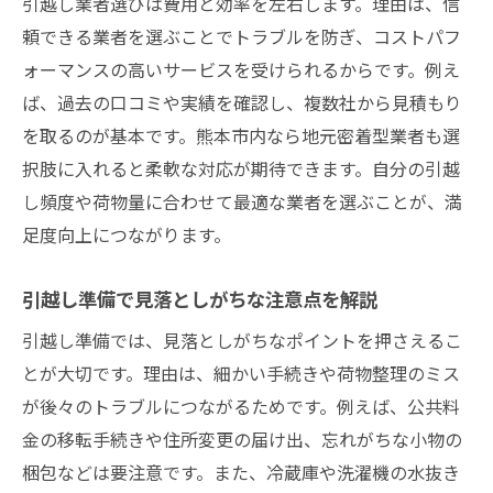
引越し業者選びは費用と効率を左右します。理由は、信
ート活用法
頼できる業者を選ぶことでトラブルを防ぎ、コストパフ
家族での引越し時に知っておきたい手続き
ォーマンスの高いサービスを受けられるからです。例え
の流れ
ば、過去の口コミや実績を確認し、複数社から見積もり
引越しを繰り返す家族の荷物整理術
を取るのが基本です。熊本市内なら地元密着型業者も選
択肢に入れると柔軟な対応が期待できます。自分の引越
熊本市内で家族向け引越し業者を選ぶコツ
し頻度や荷物量に合わせて最適な業者を選ぶことが、満
引越し準備で家族が分担すべきポイント
足度向上につながります。
子どものいる家庭の引越しストレス軽減法
何度も引越しを経験した人が語る費用相場の実
引越し準備で見落としがちな注意点を解説
態
引越し準備では、見落としがちなポイントを押さえるこ
引越し頻度と熊本市の費用相場の関係を解
とが大切です。理由は、細かい手続きや荷物整理のミス
説
が後々のトラブルにつながるためです。例えば、公共料
複数回引越し経験者が感じた相場の変化と
金の移転手続きや住所変更の届け出、忘れがちな小物の
は
梱包などは要注意です。また、冷蔵庫や洗濯機の水抜き