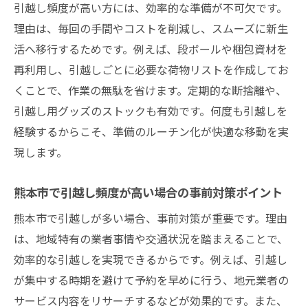
引越し頻度が多い人のための賢い見積もり
引越し頻度が高い方には、効率的な準備が不可欠です。
依頼法
理由は、毎回の手間やコストを削減し、スムーズに新生
繁忙期を避けた引越しで費用を安く抑える
活へ移行するためです。例えば、段ボールや梱包資材を
方法
再利用し、引越しごとに必要な荷物リストを作成してお
くことで、作業の無駄を省けます。定期的な断捨離や、
引越しに伴う不要品整理の節約効果とコツ
引越し用グッズのストックも有効です。何度も引越しを
熊本市でおすすめの引越し節約プラン例
経験するからこそ、準備のルーチン化が快適な移動を実
熊本県熊本市で引越し費用を抑えるコツを解説
現します。
熊本市内で引越し費用を安くする準備術
複数業者の見積もりで引越し料金を比較し
熊本市で引越し頻度が高い場合の事前対策ポイント
よう
熊本市で引越しが多い場合、事前対策が重要です。理由
引越し頻度が高い場合の相場チェック方法
は、地域特有の業者事情や交通状況を踏まえることで、
費用節約に役立つ梱包・荷物整理のポイン
効率的な引越しを実現できるからです。例えば、引越し
ト
が集中する時期を避けて予約を早めに行う、地元業者の
引越し費用の内訳と抑えるための工夫
サービス内容をリサーチするなどが効果的です。また、