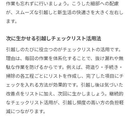
引越し費用が高くなる時期と注意点を知ろ
作業も忘れずに行いましょう。こうした細部への配慮
う
が、スムーズな引越しと新生活の快適さを大きく左右し
熊本市から遠距離引越し時の費用目安
ます。
引越し回数別の費用節約実例を紹介
次に生かせる引越しチェックリスト活用法
相場を知って無駄なく引越しするためのポ
イント
引越しのたびに役立つのがチェックリストの活用です。
理由は、毎回の作業を体系化することで、抜け漏れや無
頻繁な引越しをスムーズに進めるための熊本市
駄な作業を防げるからです。例えば、荷造り・手続き・
対策
掃除の各工程ごとにリストを作成し、完了した項目にチ
引越し頻度が高い人の熊本市内スムーズ対
ェックを入れる方法が効果的です。引越し後は気づいた
策
改善点をリストに加え、次回に生かしましょう。継続的
手間を減らすための引越し事前準備リスト
なチェックリスト活用が、引越し頻度の高い方の負担軽
引越し作業を効率化するサービス活用法
減につながります。
熊本市で受けられる引越しサポートまとめ
引越し後の新生活を快適に始める工夫