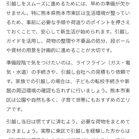
引越し先選びで重視したい東区の魅力
引越しをスムーズに進めるためには、早めの準備が欠か
せません。特に熊本県熊本市東区は生活環境が整ってい
新生活を始める熊本市東区の引越し流れ
るため、事前に必要な手順や荷造りのポイントを押さえ
引越し流れと東区での新生活スタート
ておくことで、安心して新生活が始められます。引越し
引越し当日までの段取りと準備の流れ
ガイドを活用し、荷物の整理や不要品の処分、段ボール
東区で安心できる引越しプランの作り方
や資材の用意を計画的に進めることが大切です。
引越し前後の熊本市異動届手続き方法
準備段階で気をつけたいのは、ライフライン（ガス・電
同じ市内引越しで注意すべきチェック点
気・水道）の手続きや、引越し会社への見積もり依頼で
安心できる引越しの進め方と手続き案内
す。家族での引越しの場合は、子どもの転校手続きや新
引越しで役立つ熊本市の手続き情報
居の周辺環境の確認も忘れずに行いましょう。熊本市東
引っ越しオンライン手続きのポイント
区は公園や自然も多く、子育て世帯にもおすすめのエリ
引越し当日に気を付けたいポイント解説
アです。
家族で引越しする際の安心準備ガイド
引越し当日は慌てずに済むよう、必要な荷物をまとめて
新居で始める暮らしに必要な手続き紹介
おきましょう。実際に東区で引越しを経験した方からは