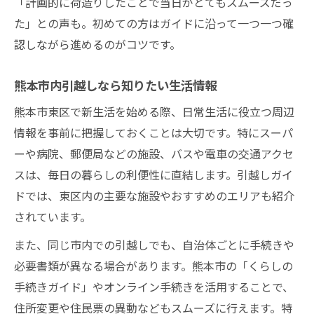
熊本市東区で人気の引越しポイント紹介
「計画的に荷造りしたことで当日がとてもスムーズだっ
た」との声も。初めての方はガイドに沿って一つ一つ確
引越し先で人気の東区エリア最新情報
認しながら進めるのがコツです。
住みやすさで選ぶ引越し人気ポイント
子育て家庭向け東区引越しおすすめ環境
熊本市内引越しなら知りたい生活情報
自然と利便性が調和する東区の魅力
熊本市東区で新生活を始める際、日常生活に役立つ周辺
引越しガイドで知る人気施設と周辺環境
情報を事前に把握しておくことは大切です。特にスーパ
子育て世代に東区で最適な引越しガイド
ーや病院、郵便局などの施設、バスや電車の交通アクセ
引越しで叶える子育てしやすい東区生活
スは、毎日の暮らしの利便性に直結します。引越しガイ
教育施設充実の東区引越しポイント解説
ドでは、東区内の主要な施設やおすすめのエリアも紹介
引越し先選びで重視したい医療と安全性
されています。
公園や自然豊かな東区の引越しメリット
また、同じ市内での引越しでも、自治体ごとに手続きや
子育て世代の引越し体験談を基に解説
必要書類が異なる場合があります。熊本市の「くらしの
手続きガイド」やオンライン手続きを活用することで、
住所変更や住民票の異動などもスムーズに行えます。特