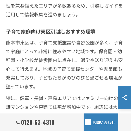
性を兼ね備えたエリアが多数あるため、引越しガイドを
活用して情報収集を進めましょう。
子育て家庭向け東区引越しおすすめ環境
熊本市東区は、子育て支援施設や自然公園が多く、子育
て家庭にとって非常に住みやすい地域です。保育園・幼
稚園・小学校が徒歩圏内に点在し、通学や送り迎えも安
心して行えます。地域の子育て支援センターや児童館も
充実しており、子どもたちがのびのびと過ごせる環境が
整っています。
特に、健軍・長嶺・戸島エリアではファミリー向けの分
譲マンションや戸建て住宅が増加中です。周辺には大型
公園や遊具のある広場も多く、休日のお出かけや日々の
0120-63-4310
お問い合わせ
遊び場に困りません。実際の利用者からは「公園が多