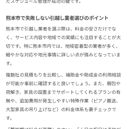
たスケジュール管理が成功の鍵です。
引越し費用節約のための荷造りポイントと
搬出準備
熊本市で失敗しない引越し業者選びのポイント
熊本市の引越しで無駄な出費を防ぐ方法
熊本市で引越し業者を選ぶ際は、料金の安さだけでな
引越し費用を安く抑える熊本市民の実践例
く、サービス内容や地域での実績にも注目することが大
熊本市の引越し補助金活用術まとめ
切です。特に熊本市内では、地域密着型の業者が多く、
細やかな対応や地元事情に詳しい点が強みとなっていま
熊本市の引越し補助金の申請条件と手順を
す。
解説
引越し費用の負担を減らす熊本市の支援制
複数社の見積もりを比較し、補助金や助成金の利用相談
度とは
が可能か事前に確認すると良いでしょう。また、梱包や
荷解き、家具の設置までサポートしてくれるプランの有
熊本市で引越し補助金を利用する際の注意
無や、追加費用が発生しやすい特殊作業（ピアノ搬送、
点
大型家具の吊り上げなど）の料金体系も要チェックで
熊本市の転居支援金と移住支援金の違いを
す。
知ろう