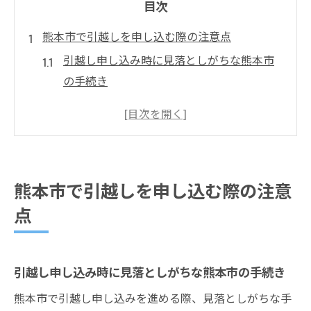
目次
熊本市で引越しを申し込む際の注意点
引越し申し込み時に見落としがちな熊本市
の手続き
熊本市で失敗しない引越し業者選びのポイ
ント
熊本市の引越しで追加費用を防ぐコツと注
意点
熊本市で引越しを申し込む際の注意
引越し申し込み時に必要な熊本市独自の書
点
類とは
引越しに伴う熊本市内の住所変更で気をつ
けるべき点
引越し申し込み時に見落としがちな熊本市の手続き
初めての引越しも熊本市なら安心の理由
熊本市で引越し申し込みを進める際、見落としがちな手
熊本市の引越しサポート体制と安心ポイン