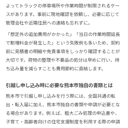
熊本市の引越しで新生活を安心して始める
よってトラックの停車場所や作業時間が制限されるケー
ための準備
スがあります。事前に現地確認を依頼し、必要に応じて
引越し後にすぐ役立つ熊本市の生活サポー
管理会社や近隣住民への連絡も忘れずに。
ト情報
「想定外の追加費用がかかった」「当日の作業時間延長
熊本市の引越しでトラブルを防ぐアフター
で割増料金が発生した」という失敗例も多いため、契約
ケアの重要性
前に見積書の明細や免責事項をしっかり確認することが
新生活を快適にする熊本市の引越しチェッ
大切です。荷物の整理や不要品の処分は早めに行い、持
クポイント
ち込み量を減らすことも費用節約に直結します。
熊本市で引越し後に困らない生活インフラ
の整え方
引越し申し込み時に必要な熊本市独自の書類とは
熊本市で引越し申し込みを行う際には、全国共通の転
出・転入届に加え、熊本市独自の書類や申請が必要とな
る場合があります。例えば、粗大ごみ処理の申込書や、
子育て・高齢者向けの住宅支援制度を利用する際の申請