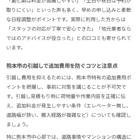
引越し補助金の申請漏れを防ぐ熊本市のチ
「繁忙期は料金が高騰しやすい」「土日や祝日は予約が
ェックリスト
取りにくい」といった声も多く、早めの申し込みと柔軟
な日程調整がポイントです。実際に利用した方からは
暮らしやすい場所選びと引越し計画の秘訣
「スタッフの対応が丁寧で安心できた」「地元業者なら
熊本市で後悔しない引越し先の選び方と安
ではのアドバイスが役立った」との口コミも寄せられて
全性の重要性
います。
引越しで知っておきたい熊本市の土地選び
のポイント
熊本市の引越しで追加費用を防ぐコツと注意点
暮らしやすさ重視の引越し計画と熊本市の
引越し費用を抑えるためには、熊本市特有の追加費用ポ
特徴
イントを把握し、事前に対策を講じることが不可欠で
熊本市で避けるべき引越し先のリスクと注
す。引越し見積もり時に荷物量や作業内容を正確に伝
意事項
え、追加料金が発生しやすい条件（エレベーター無し、
災害リスクや交通アクセスも考慮した引越
道路幅が狭い、搬入経路が複雑など）についても確認し
し先選び
ましょう。
安心して熊本市で新生活を始める引越し術
特に熊本市中心部では、道路事情やマンションの構造に