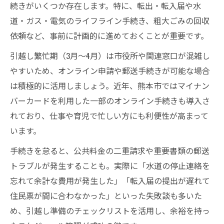
続きがいくつか存在します。特に、転出・転入届や水
ト
道・ガス・電気のライフライン手続き、粗大ごみの回収
初めての引越しでも熊本市なら手続きが簡
依頼など、事前に計画的に進めておくことが重要です。
単な理由
引越し繁忙期（3月～4月）は市役所や関連窓口が混雑し
熊本市の引越し相談窓口を活用するメリッ
やすいため、オンライン申請や郵送手続きが可能な場合
ト
は積極的に活用しましょう。近年、熊本市ではマイナン
引越し初心者が熊本市で感じる安心のサー
バーカードを利用した一部のオンライン手続きも導入さ
ビスとは
れており、仕事や育児で忙しい方にも利便性が高まって
熊本市の引越しで困らないための事前準備
います。
のポイント
手続きを怠ると、公共料金の二重請求や重要書類の郵送
お得な引越し費用節約法を熊本で実践
トラブルが発生することも。実際に「水道の停止連絡を
熊本市で引越し費用を抑える見積もり比較
忘れて余計な費用が発生した」「転入届の提出が遅れて
術
住民票が間に合わなかった」といった失敗談も多いた
安い時期に引越しするコツと熊本市のスケ
め、引越し準備のチェックリストを活用し、余裕を持っ
ジュール選び