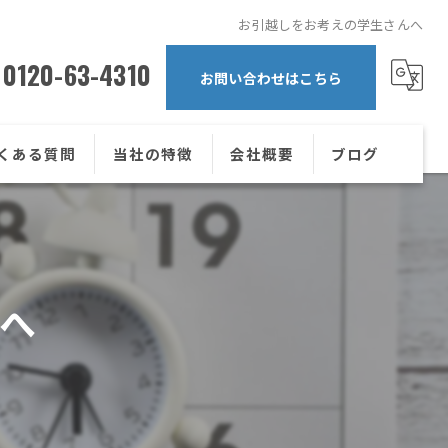
お引越しをお考えの学生さんへ
0120-63-4310
お問い合わせはこちら
くある質問
当社の特徴
会社概要
ブログ
一人暮らし
コラム
1K
へ
2DK
学生
単身赴任