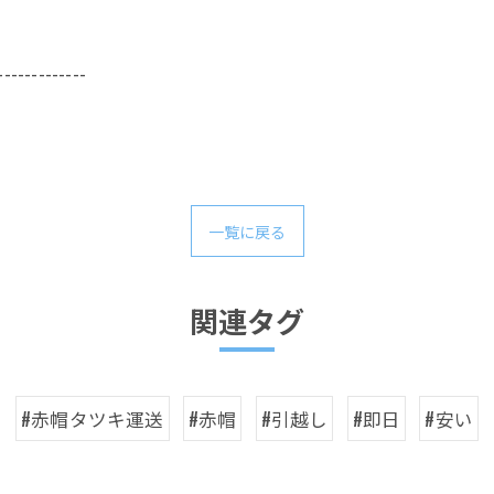
-------------
一覧に戻る
関連タグ
#赤帽タツキ運送
#赤帽
#引越し
#即日
#安い