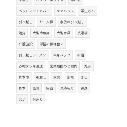
ベッドマットカバー
ケアハウス
学生さん
引っ越し
お一人様
家族の引っ越し
処分
大型冷蔵庫
大型家具
洗濯機
介護施設
部屋の模様替え
引っ越しシーズン
単身パック
赤帽
赤帽タツキ運送
営業期間のご案内
九州
熊本市
引越し
家具
家電
即日
熊本
仏壇
絵画
見積もり
運送
安い
荷造り