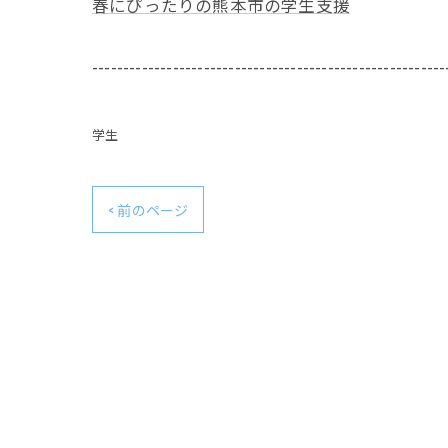
春にぴったりの熊本市の学生支援
---------------------------------------------------------
学生
< 前のページ