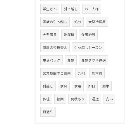
学生さん
引っ越し
お一人様
家族の引っ越し
処分
大型冷蔵庫
大型家具
洗濯機
介護施設
部屋の模様替え
引っ越しシーズン
単身パック
赤帽
赤帽タツキ運送
営業期間のご案内
九州
熊本市
引越し
家具
家電
即日
熊本
仏壇
絵画
見積もり
運送
安い
荷造り