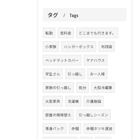
タグ
Tags
転勤
低料金
どこまでも行きます。
小家族
ハンガーボックス
布団袋
ベッドマットカバー
ケアハウス
学生さん
引っ越し
お一人様
家族の引っ越し
処分
大型冷蔵庫
大型家具
洗濯機
介護施設
部屋の模様替え
引っ越しシーズン
単身パック
赤帽
赤帽タツキ運送